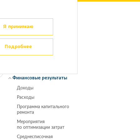
онная
Корпоративное
Устойчивое
ость
управление
развитие
Я принимаю
Скачать PDF
Подробнее
Анализ операционных
результатов
Финансовые результаты
Доходы
Расходы
Программа капитального
ремонта
Мероприятия
по оптимизации затрат
Среднесписочная