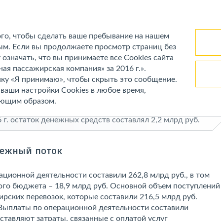
Федеральная
пассажирская компания
Анализ
Управление
Обслуживание
Инвестици
ого, чтобы сделать ваше пребывание на нашем
ор рынка
результатов
рисками
пассажиров
деятельн
деятельности
м. Если вы продолжаете просмотр страниц без
 означать, что вы принимаете все Cookies сайта
Далее
Финансовые результаты
Движение денежных средств
ая пассажирская компания» за 2016 г.».
ку «Я принимаю», чтобы скрыть это сообщение.
жных средств
ваши настройки Cookies в любое время,
ующим образом.
 г. остаток денежных средств составлял 2,2 млрд руб.
ежный поток
ационной деятельности составили 262,8 млрд руб., в том
ого бюджета – 18,9 млрд руб. Основной объем поступлений
жирских перевозок, которые составили 216,5 млрд руб.
 Выплаты по операционной деятельности составили
оставляют затраты, связанные с оплатой услуг