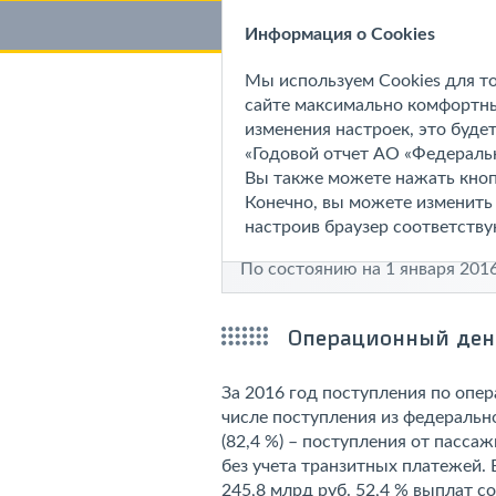
Годовой отчет 2016
Информация о Cookies
Мы используем Cookies для т
Компания
Стратегия
Обз
1
На главную
сайте максимально комфортны
изменения настроек, это будет
Анализ результатов деятельности
«Годовой отчет АО «Федеральн
Вы также можете нажать кноп
Движение дене
Конечно, вы можете изменить 
настроив браузер соответств
По состоянию на 1 января 2016
Операционный ден
За 2016 год поступления по опер
числе поступления из федеральн
(82,4 %) – поступления от пасса
без учета транзитных платежей.
245,8 млрд руб. 52,4 % выплат с